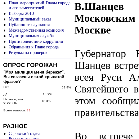
План мероприятий Главы города
В.Шанцев 
и его заместителей
Выборы-2010
Московским
Муниципальный заказ
Публичные слушания
Москве
Межведомственная комиссия
Муниципальная служба
Противодействие коррупции
Обращения к Главе города
Губернатор 
Результаты проверок
Шанцев встре
ОПРОС ГОРОЖАН
"Моя милиция меня бережет".
всея Руси Ал
Вы согласны с этой крылатой
фразой?
Святейшего в
Нет
69.9%
Да
16.9%
этом сообщил
Не знаю, что
13.3%
ответить
правительства
Всего голосов:
83
РАЗНОЕ
Во встрече
Саровский отдел
Росрегистрации