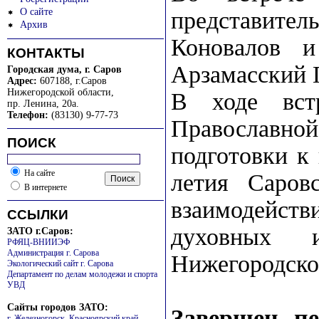
О сайте
представител
Архив
Коновалов и
КОНТАКТЫ
Арзамасский 
Городская дума, г. Саров
Адрес:
607188, г.Саров
Нижегородской области
,
В ходе вст
пр. Ленина, 20а.
Телефон:
(83130) 9-77-73
Православной
ПОИСК
подготовки к
На сайте
летия Саров
В интернете
взаимодейств
ССЫЛКИ
духовных 
ЗАТО г.Саров:
РФЯЦ-ВНИИЭФ
Администрация г. Сарова
Нижегородско
Экологический сайт г. Сарова
Департамент по делам молодежи и спорта
УВД
Сайты городов ЗАТО:
Завершен пе
г. Железногорск, Красноярский край