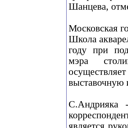
Шанцева, отм
Московская г
Школа акваре
году при по
мэра стол
осуществляе
выставочную и
С.Андрияка 
корреспонден
является рук