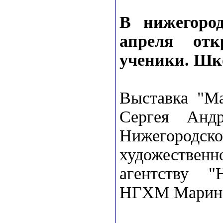
В нижегород
апреля отк
ученики. Шк
Выставка "Ма
Сергея Анд
Нижегоро
художестве
агентству "
НГХМ Марина