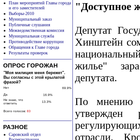
План мероприятий Главы города
"Доступное ж
и его заместителей
Выборы-2010
Муниципальный заказ
Публичные слушания
Депутат Гос
Межведомственная комиссия
Муниципальная служба
Хинштейн сом
Противодействие коррупции
Обращения к Главе города
национальный
Результаты проверок
жилье" зара
ОПРОС ГОРОЖАН
"Моя милиция меня бережет".
депутата.
Вы согласны с этой крылатой
фразой?
Нет
69.9%
Да
16.9%
По мнению 
Не знаю, что
13.3%
ответить
утвержден 
Всего голосов:
83
регулирующ
РАЗНОЕ
отрасли. Кр
Саровский отдел
Росрегистрации