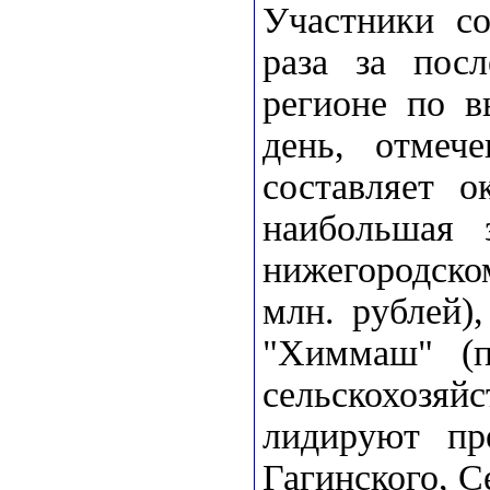
Участники с
раза за пос
регионе по в
день, отмеч
составляет о
наибольшая 
нижегородск
млн. рублей)
"Химмаш" (п
сельскохоз
лидируют пр
Гагинского, С