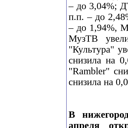
– до 3,04%; Д
п.п. – до 2,4
– до 1,94%, M
МузТВ увели
"Культура" ув
снизила на 0
"Rambler" сни
снизила на 0,0
В нижегород
апреля отк