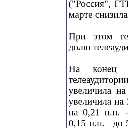
("Россия", Г
марте снизила
При этом те
долю телеауди
На конец 
телеаудитори
увеличила на
увеличила на 
на 0,21 п.п.
0,15 п.п.– до