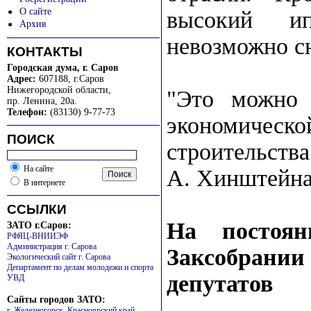
О сайте
высокий ип
Архив
невозможно с
КОНТАКТЫ
Городская дума, г. Саров
Адрес:
607188, г.Саров
Нижегородской области
,
"Это можно р
пр. Ленина, 20а.
Телефон:
(83130) 9-77-73
экономическо
ПОИСК
строительств
На сайте
А. Хинштейна
В интернете
ССЫЛКИ
На постоян
ЗАТО г.Саров:
РФЯЦ-ВНИИЭФ
Администрация г. Сарова
Заксобрани
Экологический сайт г. Сарова
Департамент по делам молодежи и спорта
депутатов
УВД
Сайты городов ЗАТО:
г. Железногорск, Красноярский край