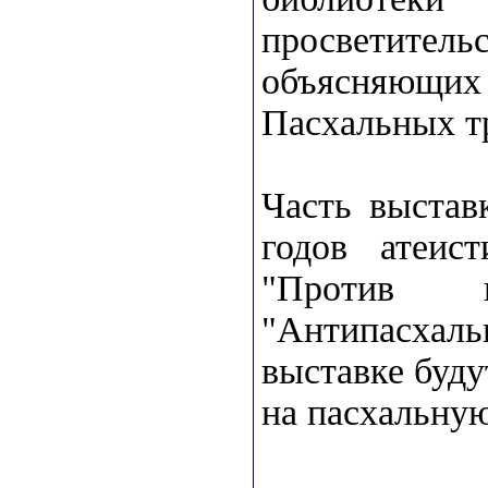
просветите
объясняющ
Пасхальных т
Часть выстав
годов атеист
"Против к
"Антипасхал
выставке буд
на пасхальную