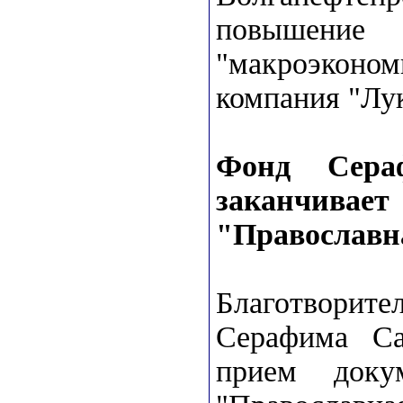
повыше
"макроэконом
компания "Лук
Фонд Сера
заканчивает
"Православн
Благотвори
Серафима Са
прием доку