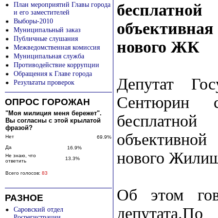
План мероприятий Главы города
бесплатн
и его заместителей
Выборы-2010
объективная
Муниципальный заказ
Публичные слушания
нового ЖК
Межведомственная комиссия
Муниципальная служба
Противодействие коррупции
Обращения к Главе города
Депутат Го
Результаты проверок
Сентюрин с
ОПРОС ГОРОЖАН
"Моя милиция меня бережет".
бесплатной
Вы согласны с этой крылатой
фразой?
объективной
Нет
69.9%
Да
16.9%
нового Жилищ
Не знаю, что
13.3%
ответить
Всего голосов:
83
Об этом гов
РАЗНОЕ
депутата.
Саровский отдел
Росрегистрации