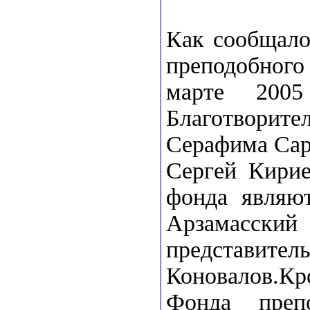
Как сообщало
преподобног
марте 2005
Благотвори
Серафима Саро
Сергей Кирие
фонда являю
Арзамасск
представител
Коновалов.К
Фонда преп