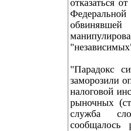
отказаться о
Федерально
обвинявше
манипулиров
"независимых"
"Парадокс с
заморозили о
налоговой ин
рыночных (ст
служба сло
сообщалось 