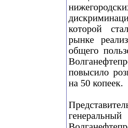
нижегородски
дискриминац
которой ста
рынке реали
общего польз
Волганефте
повысило роз
на 50 копеек.
Представит
генеральн
Волганефтеп