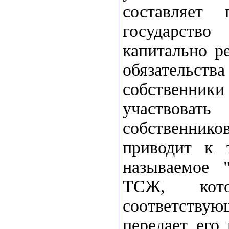
составляет
государств
капитально р
обязатель
собственник
участвоват
собственник
приводит к 
называемое "
ТСЖ, кот
соответству
передает его