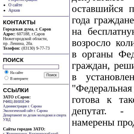
О сайте
оставшийся п
Архив
года граждане
КОНТАКТЫ
на бесплатну
Городская дума, г. Саров
Адрес:
607188, г.Саров
Нижегородской области
,
возросло кол
пр. Ленина, 20а.
Телефон:
(83130) 9-77-73
в органы Фед
ПОИСК
граждан, реш
На сайте
в установле
В интернете
"Федеральная
ССЫЛКИ
готова к так
ЗАТО г.Саров:
РФЯЦ-ВНИИЭФ
Администрация г. Сарова
депутат. -
Экологический сайт г. Сарова
Департамент по делам молодежи и спорта
намерены прод
УВД
Сайты городов ЗАТО:
г. Железногорск, Красноярский край