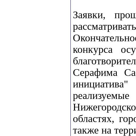
Заявки, про
рассматрив
Окончатель
конкурса осу
благотвори
Серафима Сар
инициатив
реализуемые
Нижегородск
областях, го
также на терр