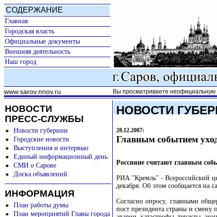
СОДЕРЖАНИЕ
Главная
Городская власть
Официальные документы
Внешняя деятельность
Наш город
www.sarov.nnov.ru
Вы просматриваете неофициальную к
НОВОСТИ
НОВОСТИ ГУБЕР
ПРЕСС-СЛУЖБЫ
Новости губернии
28.12.2007:
Главным событием уход
Городские новости
Выступления и интервью
Единый информационный день
Россияне считают главным событ
СМИ о Сарове
Доска объявлений
РИА "Кремль" - Всероссийский ц
декабря. Об этом сообщается на 
ИНФОРМАЦИЯ
Согласно опросу, главными общ
План работы думы
пост президента страны и смену
План мероприятий Главы города
аварии, катастрофы, теракты, эко