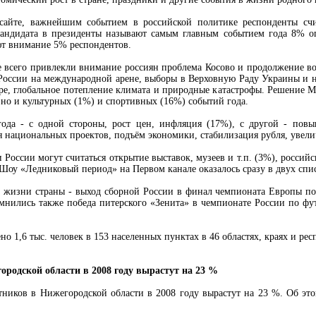
 сайте, важнейшим событием в российской политике респонденты с
андидата в президенты называют самым главным событием года 8% о
т внимание 5% респондентов.
 всего привлекли внимание россиян проблема Косово и продолжение в
России на международной арене, выборы в Верховную Раду Украины и н
ире, глобальное потепление климата и природные катастрофы. Решение
 но и культурных (1%) и спортивных (16%) событий года.
ода - с одной стороны, рост цен, инфляция (17%), с другой - повы
 национальных проектов, подъём экономики, стабилизация рубля, увел
оссии могут считаться открытие выставок, музеев и т.п. (3%), россий
Шоу «Ледниковый период» на Первом канале оказалось сразу в двух списк
й жизни страны - выход сборной России в финал чемпионата Европы 
омнились также победа питерского «Зенита» в чемпионате России по фу
о 1,6 тыс. человек в 153 населенных пунктах в 46 областях, краях и ре
родской области в 2008 году вырастут на 23 %
ников в Нижегородской области в 2008 году вырастут на 23 %. Об эт