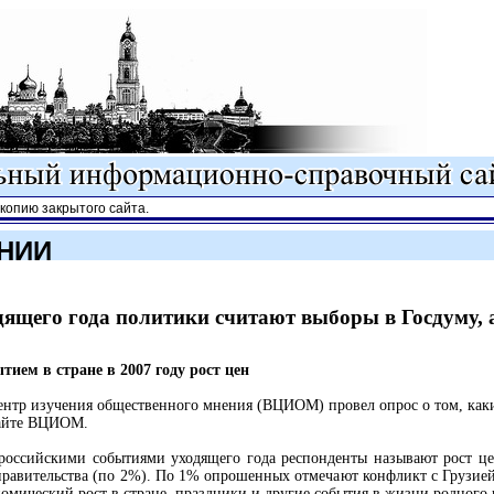
опию закрытого сайта.
НИИ
ящего года политики считают выборы в Госдуму, а
ием в стране в 2007 году рост цен
ентр изучения общественного мнения (ВЦИОМ) провел опрос о том, как
сайте ВЦИОМ.
ероссийскими событиями уходящего года респонденты называют рост 
 правительства (по 2%). По 1% опрошенных отмечают конфликт с Грузие
номический рост в стране, праздники и другие события в жизни родного 