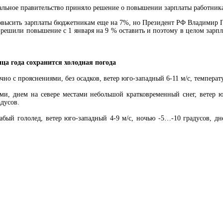
льное правительство приняло решение о повышении зарплаты работника
повысить зарплаты бюджетникам еще на 7%, но Президент РФ Владимир 
 решили повышение с 1 января на 9 % оставить и поэтому в целом зарп
ца года сохранится холодная погода
но с прояснениями, без осадков, ветер юго-западный 6-11 м/с, температ
ями, днем на севере местами небольшой кратковременный снег, ветер ю
дусов.
абый гололед, ветер юго-западный 4-9 м/с, ночью -5…-10 градусов, дне