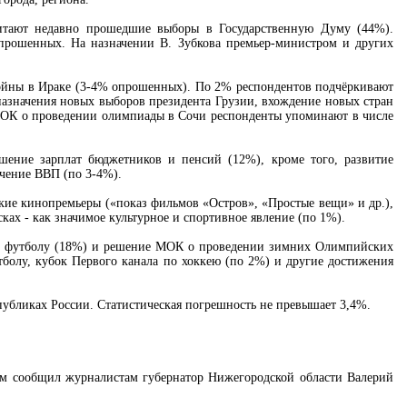
читают недавно прошедшие выборы в Государственную Думу (44%).
прошенных. На назначении В. Зубкова премьер-министром и других
ойны в Ираке (3-4% опрошенных). По 2% респондентов подчёркивают
азначения новых выборов президента Грузии, вхождение новых стран
 МОК о проведении олимпиады в Сочи респонденты упоминают в числе
шение зарплат бюджетников и пенсий (12%), кроме того, развитие
ичение ВВП (по 3-4%).
ские кинопремьеры («показ фильмов «Остров», «Простые вещи» и др.),
ах - как значимое культурное и спортивное явление (по 1%).
по футболу (18%) и решение МОК о проведении зимних Олимпийских
тболу, кубок Первого канала по хоккею (по 2%) и другие достижения
спубликах России. Статистическая погрешность не превышает 3,4%.
ом сообщил журналистам губернатор Нижегородской области Валерий