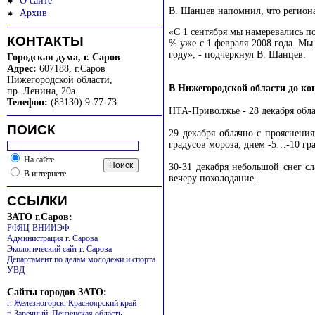
О сайте
В. Шанцев напомнил, что региона
Архив
«С 1 сентября мы намеревались 
КОНТАКТЫ
% уже с 1 февраля 2008 года. Мы
году», - подчеркнул В. Шанцев.
Городская дума, г. Саров
Адрес:
607188, г.Саров
Нижегородской области
,
В Нижегородской области до кон
пр. Ленина, 20а.
Телефон:
(83130) 9-77-73
НТА-Приволжье - 28 декабря облач
ПОИСК
29 декабря облачно с прояснени
градусов мороза, днем -5…-10 гра
На сайте
30-31 декабря небольшой снег сл
В интернете
вечеру похолодание.
ССЫЛКИ
ЗАТО г.Саров:
РФЯЦ-ВНИИЭФ
Администрация г. Сарова
Экологический сайт г. Сарова
Департамент по делам молодежи и спорта
УВД
Сайты городов ЗАТО:
г. Железногорск, Красноярский край
г. Заречный, Пензенская область