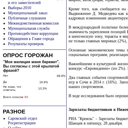
и его заместителей
Выборы-2010
Кроме того, как сообщается на
Муниципальный заказ
Выдвижение Д. Медведева как к
Публичные слушания
кадровых изменениях акцентирую
Межведомственная комиссия
В международной политике более
Муниципальная служба
значимость укрепления позиций 
Противодействие коррупции
в шенгенскую зону, теракты в м
Обращения к Главе города
не только главных мировых (2%),
Результаты проверок
Основные экономические темы г
ОПРОС ГОРОЖАН
социальных программ, реализация
"Моя милиция меня бережет".
Важнейшими в культурной жизни Р
Вы согласны с этой крылатой
конкурс «Евровидение» (по 2%). 
фразой?
Нет
69.9%
Два главных события спортивно
игр в Сочи в 2014 г. (16%). Зап
Да
16.9%
наших спортсменов.
Не знаю, что
13.3%
ответить
В ходе исследования было опрошен
Всего голосов:
83
Зарплаты бюджетников в Нижего
РАЗНОЕ
Саровский отдел
РИА "Кремль" - Зарплаты бюджет
Росрегистрации
Шанцев в пятницу, 28 декабря.