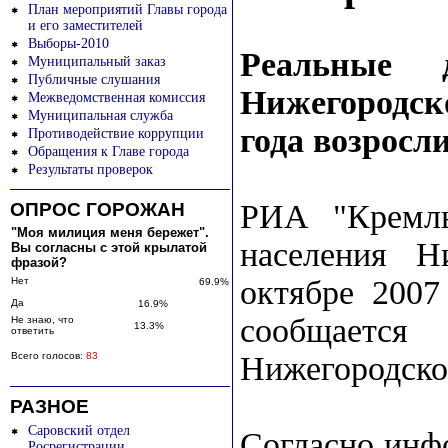
План мероприятий Главы города
и его заместителей
Выборы-2010
Реальные 
Муниципальный заказ
Публичные слушания
Нижегородск
Межведомственная комиссия
Муниципальная служба
года возросл
Противодействие коррупции
Обращения к Главе города
Результаты проверок
РИА "Кремль
ОПРОС ГОРОЖАН
"Моя милиция меня бережет".
населения Н
Вы согласны с этой крылатой
фразой?
октябре 2007
Нет
69.9%
Да
16.9%
сообщаетс
Не знаю, что
13.3%
ответить
Всего голосов:
83
Нижегородско
РАЗНОЕ
Саровский отдел
Согласно инф
Росрегистрации