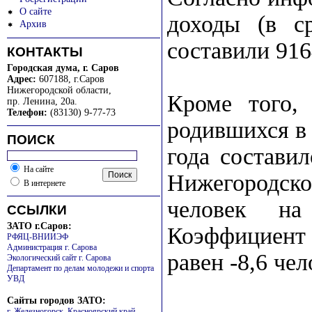
О сайте
доходы (в с
Архив
составили 916
КОНТАКТЫ
Городская дума, г. Саров
Адрес:
607188, г.Саров
Нижегородской области
,
Кроме того, 
пр. Ленина, 20а.
Телефон:
(83130) 9-77-73
родившихся в 
ПОИСК
года составил
На сайте
Нижегородско
В интернете
человек на
ССЫЛКИ
ЗАТО г.Саров:
Коэффициент 
РФЯЦ-ВНИИЭФ
Администрация г. Сарова
равен -8,6 чел
Экологический сайт г. Сарова
Департамент по делам молодежи и спорта
УВД
Сайты городов ЗАТО:
г. Железногорск, Красноярский край