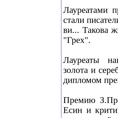
Лауреатами п
стали писател
ви... Такова 
"Грех".
Лауреаты н
золота и сер
дипломом пре
Премию З.При
Есин и крити