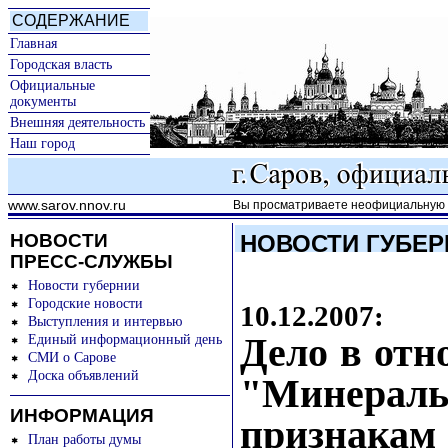
СОДЕРЖАНИЕ
Главная
Городская власть
Официальные
документы
Внешняя деятельность
Наш город
www.sarov.nnov.ru
Вы просматриваете неофициальную к
НОВОСТИ
НОВОСТИ ГУБЕР
ПРЕСС-СЛУЖБЫ
Новости губернии
Городские новости
10.12.2007:
Выступления и интервью
Дело в отн
Единый информационный день
СМИ о Сарове
Доска объявлений
"Минерал
ИНФОРМАЦИЯ
признака
План работы думы