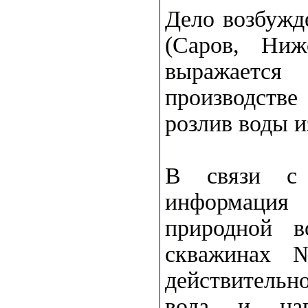
Дело возбужд
(Саров, Ниж
выражаетс
производств
розлив воды и
В связи с 
информация
природной в
скважинах 
действительн
вода и нап