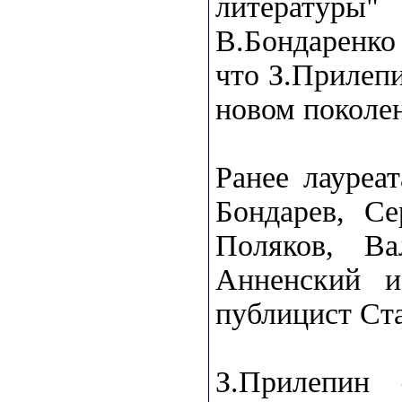
литератур
В.Бондаренко
что З.Прилеп
новом поколен
Ранее лауреа
Бондарев, С
Поляков, Ва
Анненский и
публицист Ст
З.Прилепин 