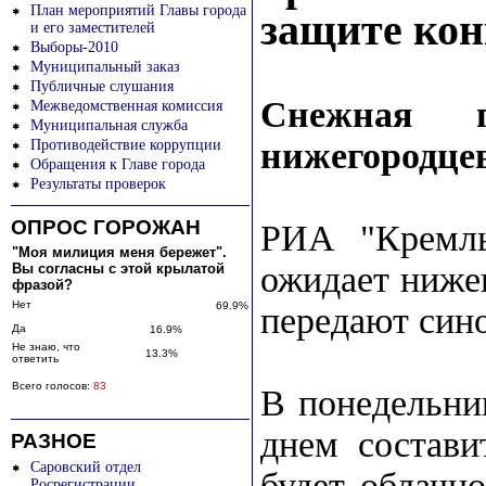
План мероприятий Главы города
защите ко
и его заместителей
Выборы-2010
Муниципальный заказ
Публичные слушания
Снежная п
Межведомственная комиссия
Муниципальная служба
нижегородцев
Противодействие коррупции
Обращения к Главе города
Результаты проверок
ОПРОС ГОРОЖАН
РИА "Кремль
"Моя милиция меня бережет".
ожидает нижег
Вы согласны с этой крылатой
фразой?
Нет
69.9%
передают син
Да
16.9%
Не знаю, что
13.3%
ответить
Всего голосов:
83
В понедельник
днем состави
РАЗНОЕ
Саровский отдел
будет облачн
Росрегистрации