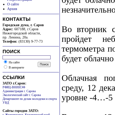
О сайте
незначительно
Архив
КОНТАКТЫ
Городская дума, г. Саров
Во вторник с
Адрес:
607188, г.Саров
Нижегородской области
,
пройдет не
пр. Ленина, 20а.
Телефон:
(83130) 9-77-73
термометра по
ПОИСК
будет облачно 
На сайте
В интернете
Облачная по
ССЫЛКИ
ЗАТО г.Саров:
среду, 12 дек
РФЯЦ-ВНИИЭФ
Администрация г. Сарова
уровне -4…-5 
Экологический сайт г. Сарова
Департамент по делам молодежи и спорта
УВД
Сайты городов ЗАТО:
г. Железногорск, Красноярский край