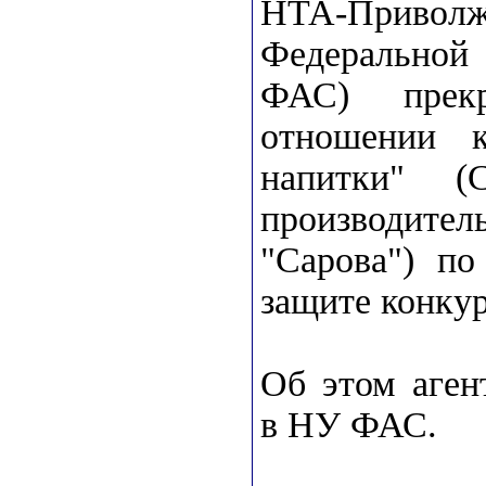
НТА-Приволж
Федерально
ФАС) прекр
отношении 
напитки" (С
производител
"Сарова") по
защите конку
Об этом аген
в НУ ФАС.