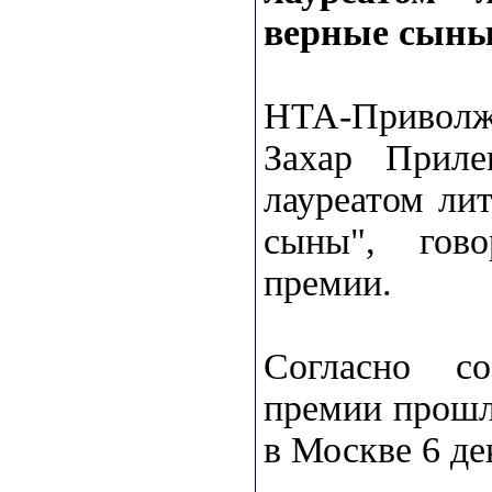
верные сын
НТА-Привол
Захар Приле
лауреатом ли
сыны", гов
премии.
Согласно с
премии прошл
в Москве 6 де