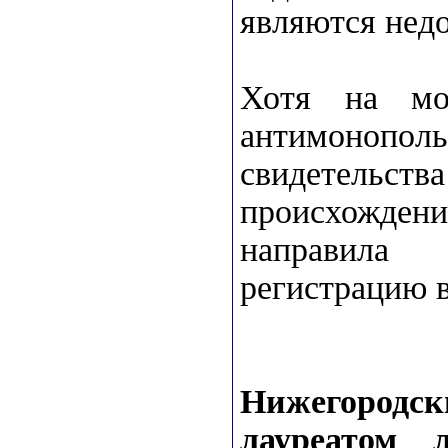
являются нед
Хотя на мо
антимонополь
свидетель
происхождени
направила 
регистрацию в
Нижегородс
лауреатом 