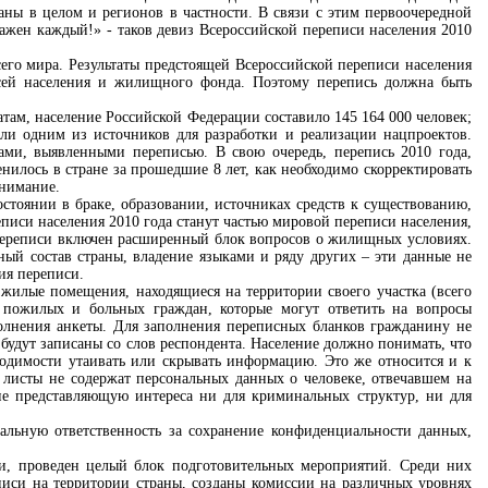
аны в целом и регионов в частности. В связи с этим первоочередной
ажен каждый!» - таков девиз Всероссийской переписи населения 2010
сего мира. Результаты предстоящей Всероссийской переписи населения
сей населения и жилищного фонда. Поэтому перепись должна быть
атам, население Российской Федерации составило 145 164 000 человек;
али одним из источников для разработки и реализации нацпроектов.
ми, выявленными переписью. В свою очередь, перепись 2010 года,
нилось в стране за прошедшие 8 лет, как необходимо скорректировать
внимание.
остоянии в браке, образовании, источниках средств к существованию,
еписи населения 2010 года станут частью мировой переписи населения,
переписи включен расширенный блок вопросов о жилищных условиях.
ный состав страны, владение языками и ряду других – эти данные не
ия переписи.
 жилые помещения, находящиеся на территории своего участка (всего
я пожилых и больных граждан, которые могут ответить на вопросы
олнения анкеты. Для заполнения переписных бланков гражданину не
будут записаны со слов респондента. Население должно понимать, что
ходимости утаивать или скрывать информацию. Это же относится и к
листы не содержат персональных данных о человеке, отвечавшем на
е представляющую интереса ни для криминальных структур, ни для
нальную ответственность за сохранение конфиденциальности данных,
ти, проведен целый блок подготовительных мероприятий. Среди них
иси на территории страны, созданы комиссии на различных уровнях