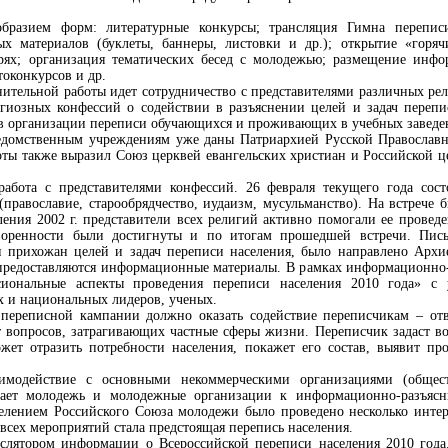
бразием форм: литературные конкурсы; трансляция Гимна переписи
 материалов (буклеты, баннеры, листовки и др.); открытие «горя
ерях; организация тематических бесед с молодежью; размещение инфо
токонкурсов и др.
ительной работы идет сотрудничество с представителями различных ре
игиозных конфессий о содействии в разъяснении целей и задач переп
й в организации переписи обучающихся и проживающих в учебных заведе
домственным учреждениям уже даны Патриархией Русской Православной
оты также выразил Союз церквей евангельских христиан и Российской ц
работа с представителями конфессий. 26 февраля текущего года сост
православие, старообрядчество, иудаизм, мусульманство). На встрече 
ления 2002 г. представители всех религий активно помогали ее прове
воренности были достигнуты и по итогам прошедшей встречи. Пис
ди прихожан целей и задач переписи населения, было направлено Арх
предоставляются информационные материалы. В рамках информационно-р
иональные аспекты проведения переписи населения 2010 года» с 
х и национальных лидеров, ученых.
 переписной кампании должно оказать содействие переписчикам – отв
 вопросов, затрагивающих частные сферы жизни. Переписчик задаст во
ожет отразить потребности населения, покажет его состав, выявит п
имодействие с основными некоммерческими организациями (общест
ает молодежь и молодежные организации к информационно-разъясни
лением Российского Союза молодежи было проведено несколько интере
всех мероприятий стала предстоящая перепись населения.
слятором информации о Всероссийской переписи населения 2010 года