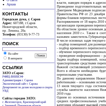
О сайте
власти, наведен порядок в адрес
Архив
Проведение подготовительных ме
Дмитрием Медведевым подписан 
КОНТАКТЫ
Правительства РФ от 23 декабря
формы бланков переписных листо
Городская дума, г. Саров
Распоряжением от 18 марта 2010
Адрес:
607188, г.Саров
организации проведения переписи
Нижегородской области
,
На областном уровне основным до
пр. Ленина, 20а.
населения 2010 г.». Также в со
Телефон:
(83130) 9-77-73
назначен заместитель Губернатор
В числе основных задач текущего
ПОИСК
- подбор помещений для размеще
- подбор временного переписного
- обучение переписного персонала
На сайте
- проведение информационно – ра
В интернете
Задача подбора помещений, осна
транспортными средствами перепи
ССЫЛКИ
Важной составляющей успешного 
Всего в области необходимо буде
ЗАТО г.Саров:
переписными участками.
РФЯЦ-ВНИИЭФ
По данному направлению Нижего
Администрация г. Сарова
работниками – основными источн
Экологический сайт г. Сарова
13 июля текущего года состоял
Департамент по делам молодежи и спорта
службы занятости населения Ниж
УВД
2010 года.
Одним из основных источников 
Сайты городов ЗАТО:
средних профессиональных учебн
г. Железногорск, Красноярский край
категории обладают высокой степ
г. Заречный, Пензенская область