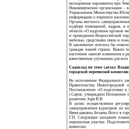
молодежные парламенты при Земс
Некоммерческие организации – в
Управлением Министерства Юстиц
информацию о переписи населени
Органы местного самоуправлени
подборе помещений, кадров, в 
области «О наделении органов м
и проведению Всероссийской пе
мебелью, средствами связи и по
В заключение хотелось бы отмети
граждан нашей страны. Важно по
населения зависят изменения в 
качественные улучшения для всех
Содоклад по теме сделал Влад
городской переписной комиссии
Во исполнении Федерального зак
Правительства Нижегородской о
Постановление «О подготовке к 
г.Саров, утверждено Положение 
развитию Зоря В.В.
В целях осуществления регуляр
самоуправления куратором по во
Вячеславовна Безаева Всего в го
Г.П. Следующее заседание плани
переписные участки. Подготовит
комиссии.