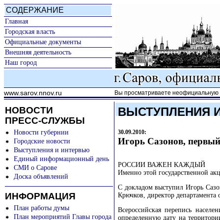
СОДЕРЖАНИЕ
Главная
Городская власть
Официальные документы
Внешняя деятельность
Наш город
www.sarov.nnov.ru
Вы просматриваете неофициальную к
НОВОСТИ
ВЫСТУПЛЕНИЯ 
ПРЕСС-СЛУЖБЫ
Новости губернии
30.09.2010:
Игорь Сазонов, первый
Городские новости
Выступления и интервью
Единый информационный день
РОССИИ ВАЖЕН КАЖДЫЙ
СМИ о Сарове
Именно этой государственной ак
Доска объявлений
С докладом выступил Игорь Сазо
ИНФОРМАЦИЯ
Крючков, директор департамента 
План работы думы
Всероссийская перепись населе
План мероприятий Главы города
определенную дату на территор