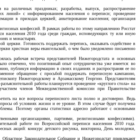
 на различных праздниках; разработка, выпуск, распространение
чих линий» с информированием населения о переписи; проведение
рмации в приходах церквей; анкетирование населения; организация
лигиозных конфессий. В рамках работы по этому направлению Росстат
иси населения 2010 года среди граждан, исповедующих ту или иную
ниях и монастырях.
 церкви. Готовность поддержать перепись, оказывать содействие в
еркви христиан веры евангельской, о чем было уведомлено письменно
оялась рабочая встреча представителей Нижегородстата и основных
было отмечено, что позитивный опыт сотрудничества уже имеется: во
дению, публикуя информацию в своих изданиях и распространяя ее по
ьменное обращение с просьбой поддержать переписную кампанию,
иепископу Нижегородскому и Арзамасскому Георгию. Представителям
азъяснительной работы планируется проведение «круглого стола» на
участием членов Межведомственной комиссии при Правительстве
етить на все вопросы переписного листа полно и достоверно. Ведь
просы об условиях жизни и ее уровне. В этом случае будет получена
роблемы. Поэтому органы статистики адресно работают с основными
венными организациями, партиями, религиозными конфессиями).
тельной работе по Всероссийской переписи населения 2010 года.
сных акций: конкурс детского рисунка, викторина, День молодежи,
. Областное Законодательное Собрание и Нижегородстат привлекают