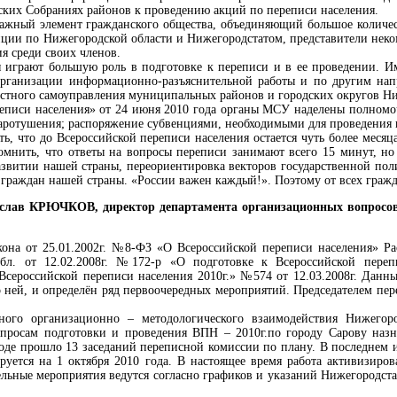
ких Собраниях районов к проведению акций по переписи населения.
ажный элемент гражданского общества, объединяющий большое количес
ии по Нижегородской области и Нижегородстатом, представители неком
я среди своих членов.
я играют большую роль в подготовке к переписи и в ее проведении.
организации информационно-разъяснительной работы и по другим нап
естного самоуправления муниципальных районов и городских округов Н
реписи населения» от 24 июня 2010 года органы МСУ наделены полно
жаротушения; распоряжение субвенциями, необходимыми для проведения
ть, что до Всероссийской переписи населения остается чуть более меся
мнить, что ответы на вопросы переписи занимают всего 15 минут, но 
развитии нашей страны, переориентировка векторов государственной по
 граждан нашей страны. «России важен каждый!». Поэтому от всех гражда
ислав КРЮЧКОВ, директор департамента организационных вопросов 
она от 25.01.2002г. №8-ФЗ «О Всероссийской переписи населения» Ра
бл. от 12.02.2008г. №172-р «О подготовке к Всероссийской перепи
Всероссийской переписи населения 2010г.» №574 от 12.03.2008г. Дан
о ней, и определён ряд первоочередных мероприятий. Председателем пе
ного организационно – методологического взаимодействия Нижегоро
просам подготовки и проведения ВПН – 2010г.по городу Сарову назна
роде прошло 13 заседаний переписной комиссии по плану. В последнем 
руется на 1 октября 2010 года. В настоящее время работа активизир
ельные мероприятия ведутся согласно графиков и указаний Нижегородст