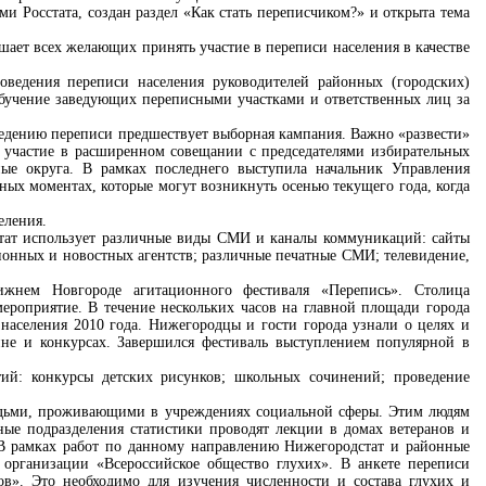
и Росстата, создан раздел «Как стать переписчиком?» и открыта тема
ает всех желающих принять участие в переписи населения в качестве
оведения переписи населения руководителей районных (городских)
обучение заведующих переписными участками и ответственных лиц за
ведению переписи предшествует выборная кампания. Важно «развести»
участие в расширенном совещании с председателями избирательных
ые округа. В рамках последнего выступила начальник Управления
мных моментах, которые могут возникнуть осенью текущего года, когда
еления.
стат использует различные виды СМИ и каналы коммуникаций: сайты
онных и новостных агентств; различные печатные СМИ; телевидение,
жнем Новгороде агитационного фестиваля «Перепись». Столица
мероприятие. В течение нескольких часов на главной площади города
населения 2010 года. Нижегородцы и гости города узнали о целях и
ине и конкурсах. Завершился фестиваль выступлением популярной в
тий: конкурсы детских рисунков; школьных сочинений; проведение
людьми, проживающими в учреждениях социальной сферы. Этим людям
ные подразделения статистики проводят лекции в домах ветеранов и
 В рамках работ по данному направлению Нижегородстат и районные
организации «Всероссийское общество глухих». В анкете переписи
в». Это необходимо для изучения численности и состава глухих и