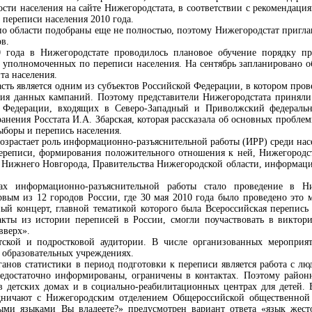
и населения на сайте Нижегородстата, в соответствии с рекомендациям
 переписи населения 2010 года.
о области подобраны еще не полностью, поэтому Нижегородстат приглаш
в.
0 года в Нижегородстате проводилось плановое обучение порядку пр
 уполномоченных по переписи населения. На сентябрь запланировано 
та населения.
сть является одним из субъектов Российской Федерации, в котором про
я данных кампаний. Поэтому представители Нижегородстата приняли 
 Федерации, входящих в Северо-Западный и Приволжский федеральн
ранения Росстата И.А. Збарская, которая рассказала об основных пробле
ыборы и перепись населения.
озрастает роль информационно-разъяснительной работы (ИРР) среди нас
 переписи, формирования положительного отношения к ней, Нижегород
Нижнего Новгорода, Правительства Нижегородской области, информаци
х информационно-разъяснительной работы стало проведение в Ни
рвым из 12 городов России, где 30 мая 2010 года было проведено это 
й концерт, главной тематикой которого была Всероссийская перепись 
акты из истории переписей в России, смогли поучаствовать в виктор
вверх».
тской и подростковой аудитории. В числе организованных мероприя
 образовательных учреждениях.
анов статистики в период подготовки к переписи является работа с 
недостаточно информированы, ограничены в контактах. Поэтому район
в детских домах и в социально-реабилитационных центрах для детей.
удничают с Нижегородским отделением Общероссийской общественной 
ми языками Вы владеете?» предусмотрен вариант ответа «язык жесто