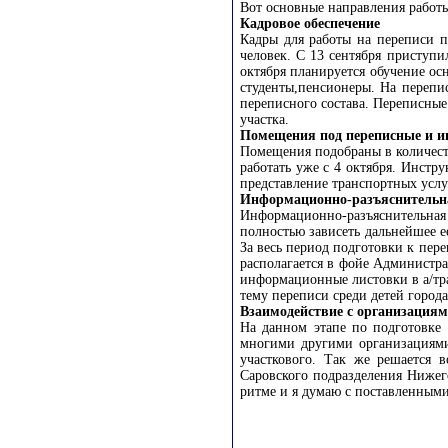
Вот основные направления работ
Кадровое обеспечение
Кадры для работы на переписи п
человек. С 13 сентября приступ
октября планируется обучение о
студенты,пенсионеры. На перепи
переписного состава. Переписны
участка.
Помещения под переписные и и
Помещения подобраны в количеств
работать уже с 4 октября. Инстр
представление транспортных услу
Информационно-разъяснительн
Информационно-разъяснительная 
полностью зависеть дальнейшее е
За весь период подготовки к пер
располагается в фойе Админист
информационные листовки в а/тр
тему переписи среди детей города
Взаимодействие с организациям
На данном этапе по подготовк
многими другими организациями
участкового. Так же решается 
Саровского подразделения Нижег
ритме и я думаю с поставленными