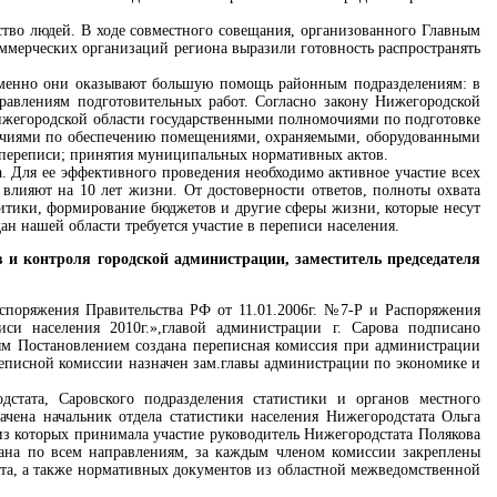
тво людей. В ходе совместного совещания, организованного Главным
мерческих организаций региона выразили готовность распространять
 Именно они оказывают большую помощь районным подразделениям: в
равлениям подготовительных работ. Согласно закону Нижегородской
ижегородской области государственными полномочиями по подготовке
мочиями по обеспечению помещениями, охраняемыми, оборудованными
 переписи; принятия муниципальных нормативных актов.
ца. Для ее эффективного проведения необходимо активное участие всех
влияют на 10 лет жизни. От достоверности ответов, полноты охвата
литики, формирование бюджетов и другие сферы жизни, которые несут
н нашей области требуется участие в переписи населения.
и контроля городской администрации, заместитель председателя
споряжения Правительства РФ от 11.01.2006г. №7-Р и Распоряжения
си населения 2010г.»,главой администрации г. Сарова подписано
ным Постановлением создана переписная комиссия при администрации
реписной комиссии назначен зам.главы администрации по экономике и
дстата, Саровского подразделения статистики и органов местного
чена начальник отдела статистики населения Нижегородстата Ольга
из которых принимала участие руководитель Нижегородстата Полякова
ована по всем направлениям, за каждым членом комиссии закреплены
ата, а также нормативных документов из областной межведомственной