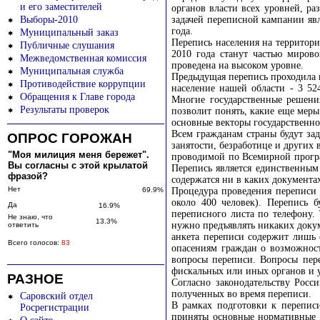
и его заместителей
органов власти всех уровней, ра
Выборы-2010
задачей переписной кампании явл
года.
Муниципальный заказ
Перепись населения на территори
Публичные слушания
2010 года станут частью миров
Межведомственная комиссия
проведена на высоком уровне.
Муниципальная служба
Предыдущая перепись проходила в
Противодействие коррупции
население нашей области - 3 52
Обращения к Главе города
Многие государственные решени
Результаты проверок
позволит понять, какие еще меры
основные векторы государственно
Всем гражданам страны будут зад
ОПРОС ГОРОЖАН
занятости, безработице и других
"Моя милиция меня бережет".
проводимой по Всемирной прогр
Вы согласны с этой крылатой
Перепись является единственным
фразой?
содержатся ни в каких документа
Нет
69.9%
Процедура проведения переписи п
около 400 человек). Перепись 
Да
16.9%
переписного листа по телефону.
Не знаю, что
13.3%
нужно предъявлять никаких докум
ответить
анкета переписи содержит лишь 
Всего голосов:
83
опасениям граждан о возможност
вопросы переписи. Вопросы пер
фискальных или иных органов и 
РАЗНОЕ
Согласно законодательству Росс
полученных во время переписи.
Саровский отдел
В рамках подготовки к перепис
Росрегистрации
приняты основные нормативные д