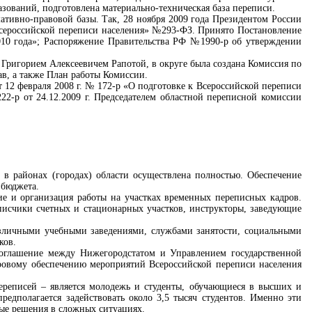
зований, подготовлена материально-техническая база переписи.
ативно-правовой базы. Так, 28 ноября 2009 года Президентом России
сероссийской переписи населения» №293-ФЗ. Принято Постановление
010 года»; Распоряжение Правительства РФ №1990-р об утверждении
Григорием Алексеевичем Рапотой, в округе была создана Комиссия по
в, а также План работы Комиссии.
12 февраля 2008 г. № 172-р «О подготовке к Всероссийской переписи
22-р от 24.12.2009 г. Председателем областной переписной комиссии
 в районах (городах) области осуществлена полностью. Обеспечение
 бюджета.
е и организация работы на участках временных переписных кадров.
еписчики счетных и стационарных участков, инструкторы, заведующие
азличными учебными заведениями, службами занятости, социальными
ков.
 соглашение между Нижегородстатом и Управлением государственной
ровому обеспечению мероприятий Всероссийской переписи населения
реписей – является молодежь и студенты, обучающиеся в высших и
редполагается задействовать около 3,5 тысяч студентов. Именно эти
ные решения в сложных ситуациях.