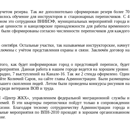
учетом резерва. Так же дополнительно сформирован резерв более 70
чилось обучение для инструкторов и стационарных переписчиков. С 4
сновном это сотрудники ВНИИЭФ, муниципальных мероприятий города и
ные ценности и канцелярские принадлежности для работы временного
и были сформированы согласно численности переписчиков для каждого
 сентября. Остальные участки, так называемые инструкторские, начнут
ключены с учётом представления охраны и связи. Заключён договор на
того, как будет информирован город о предстоящей переписи, будет
роприятия. Данная работа в нашем городе ведется на хорошем уровне.
 радио, 7 выступлений на Канале-16. Так же 2 стенда оформлено. Один
йте Колючий Саров, на сайте главы Администрации. Были размещены
льшего скопления людей. Летом были проведены конкурсы рисунков на
 среди ветеранов ВОВ и труда.
УП «Центр ЖКХ», управлением федеральной миграционной службы и
емей. В эти квартиры переписчики пойдут только в сопровождении
жизни. Благодаря тесному сотрудничеству Администрации города и
ельные мероприятия по ВПН-2010 проходят в хорошем организованном
вне.