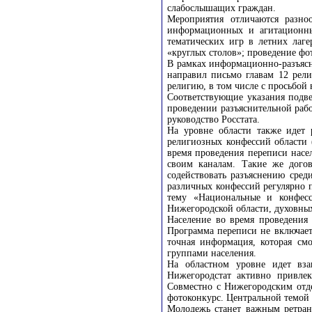
слабослышащих граждан.
Мероприятия отличаются разноо
информационных и агитационных
тематических игр в летних лаг
«круглых столов»; проведение фо
В рамках информационно-разъясн
направил письмо главам 12 рел
религию, в том числе с просьбо
Соответствующие указания подве
проведении разъяснительной раб
руководство Росстата.
На уровне области также идет 
религиозных конфессий области (
время проведения переписи насе
своим каналам. Такие же дого
содействовать разъяснению сре
различных конфессий регулярно 
тему «Национальные и конфесс
Нижегородской области, духовны
Население во время проведения
Программа переписи не включает
точная информация, которая см
группами населения.
На областном уровне идет вза
Нижегородстат активно привлек
Совместно с Нижегородским отде
фотоконкурс. Центральной темой 
Молодежь станет важным ретран