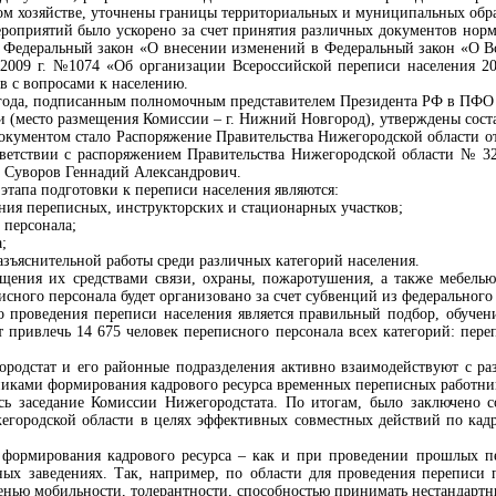
ном хозяйстве, уточнены границы территориальных и муниципальных обра
роприятий было ускорено за счет принятия различных документов норм
Федеральный закон «О внесении изменений в Федеральный закон «О В
 2009 г. №1074 «Об организации Всероссийской переписи населения 2
в с вопросами к населению.
 года, подписанным полномочным представителем Президента РФ в ПФО 
 (место размещения Комиссии – г. Нижний Новгород), утверждены соста
кументом стало Распоряжение Правительства Нижегородской области от 
ответствии с распоряжением Правительства Нижегородской области № 32
а Суворов Геннадий Александрович.
 этапа подготовки к переписи населения являются:
ния переписных, инструкторских и стационарных участков;
 персонала;
;
зъяснительной работы среди различных категорий населения.
щения их средствами связи, охраны, пожаротушения, а также мебелью
сного персонала будет организовано за счет субвенций из федерального
проведения переписи населения является правильный подбор, обучени
т привлечь 14 675 человек переписного персонала всех категорий: пер
родстат и его районные подразделения активно взаимодействуют с р
иками формирования кадрового ресурса временных переписных работни
ось заседание Комиссии Нижегородстата. По итогам, было заключено
егородской области в целях эффективных совместных действий по кад
формирования кадрового ресурса – как и при проведении прошлых пе
ых заведениях. Так, например, по области для проведения переписи п
енью мобильности, толерантности, способностью принимать нестандарт