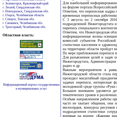
Для наибольшей информированност
г. Зеленогорск, Красноярский край
на форуме портала Всероссийской
г. Лесной, Свердловская обл.
г. Новоуральск, Свердловская обл.
Отметим, что переписные кадры п
г. Озерск, Челябинская область
временных переписных работнико
г. Северск, Томская обл.
С 3 августа по 2 сентября 201
г. Снежинск, Челябинская обл.
подразделений Нижегородстата и
г. Трехгорный, Челябинская обл.
перепись специального континген
Отметим, что Нижегородская обла
Областная власть:
информационные волны освещени
комиссий субъектов Российской
статистики населения и здравоох
на территории области пройдут в
По мере приближения переписи в
Для разъяснения целей и задач
Нижегородстата, Администрации 
радио и др.
Важным мероприятием в рамка
Нижегородской области стала пе
проходил масштабный праздничны
задачах переписи, интересные ф
Информационный портал государственных
молодежной среде группы «Руки 
и муниципальных услуг
Большое внимание уделяется де
тематических уроков в различных
Особым направлением работы орг
часто не хватает общения, они 
милосердия, конкурсы рисунков 
подразделения статистики сотр
впервые на вопрос «Какими ины