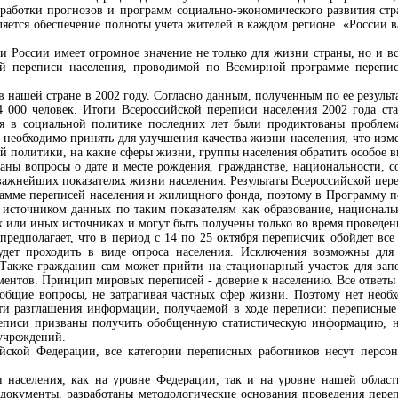
зработки прогнозов и программ социально-экономического развития стр
яется обеспечение полноты учета жителей в каждом регионе. «России в
и России имеет огромное значение не только для жизни страны, но и в
ой переписи населения, проводимой по Всемирной программе перепи
 нашей стране в 2002 году. Согласно данным, полученным по ее результ
4 000 человек. Итоги Всероссийской переписи населения 2002 года ст
я в социальной политике последних лет были продиктованы проблема
 необходимо принять для улучшения качества жизни населения, что изме
й политики, на какие сферы жизни, группы населения обратить особое 
аны вопросы о дате и месте рождения, гражданстве, национальности, с
 важнейших показателях жизни населения. Результаты Всероссийской пер
амме переписей населения и жилищного фонда, поэтому в Программу 
 источником данных по таким показателям как образование, националь
х или иных источниках и могут быть получены только во время проведен
редполагает, что в период с 14 по 25 октября переписчик обойдет все
будет проходить в виде опроса населения. Исключения возможны дл
 Также гражданин сам может прийти на стационарный участок для зап
ентов. Принцип мировых переписей - доверие к населению. Все ответы 
общие вопросы, не затрагивая частных сфер жизни. Поэтому нет необ
и разглашения информации, получаемой в ходе переписи: переписные 
еписи призваны получить обобщенную статистическую информацию, н
учреждений.
ийской Федерации, все категории переписных работников несут персо
и населения, как на уровне Федерации, так и на уровне нашей облас
окументы, разработаны методологические основания проведения переп