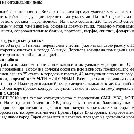
ы на сегодняшний день:
одобраны полностью. Всего в переписи примут участие 395 человек с 
или к работе заведующие переписными участками. На этой неделе закон
сновного состава – переписчиков. Их число составит 220 человек. В о
сные участки уже завезена основная документация, товарно-материаль
е листы, сопроводительные бланки, портфели, шарфы, свистки, фонарик
нструкторские участки
е 38 штук, 14 из них, переписные участки, уже начали свою работу с 13
укторских участков в городе 55 штук. Договора аренды на помещения за
г с транспортной организацией.
ая работа
работа на данном этапе самое важное и актуальное мероприятие. От 
е проведение. Горожане должны осознать всю важность предстоящего ме
еписи вышло 35 статей в городских газетах, 42 выступления по местному
рации, а другой в САРФТИ НИЯУ МИФИ. Размещается информация на са
анспорте. Планируется дальнейшее размещение плакатов в местах наибо
. В сентябре прошел конкурс частушек, стихов и песен на тему переписи
и г. Саров
е ВПН-2010 идет тесное сотрудничество с городскими СМИ, УВД, М
. На сегодняшний день от УВД получены списки не благополучных с
вопрос об организации переписи лиц ведущих скитальческий образ 
ородстата, которое возглавляет Ерема Лариса Викторовна, подготовит
 задачами город Саров справится и перепись проведёт на достойном уро