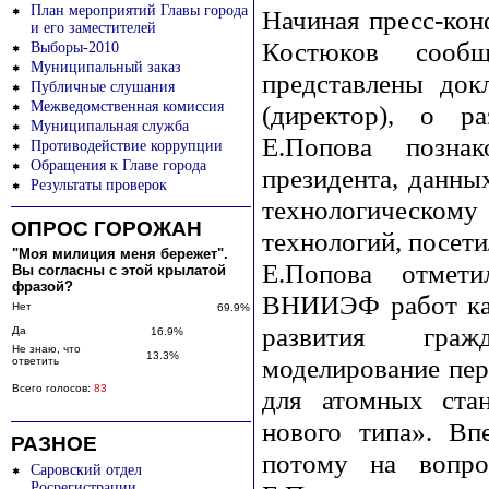
План мероприятий Главы города
Начиная пресс-ко
и его заместителей
Костюков сооб
Выборы-2010
Муниципальный заказ
представлены док
Публичные слушания
Межведомственная комиссия
(директор), о ра
Муниципальная служба
Е.Попова позна
Противодействие коррупции
Обращения к Главе города
президента, данны
Результаты проверок
технологическом
ОПРОС ГОРОЖАН
технологий, посет
"Моя милиция меня бережет".
Е.Попова отмет
Вы согласны с этой крылатой
фразой?
ВНИИЭФ работ как
Нет
69.9%
развития гражд
Да
16.9%
Не знаю, что
13.3%
моделирование пер
ответить
Всего голосов:
83
для атомных стан
нового типа». Вп
РАЗНОЕ
потому на вопр
Саровский отдел
Росрегистрации