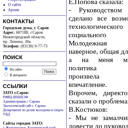
Е.Попова сказала:
О сайте
- Руководством 
Архив
сделано все возм
КОНТАКТЫ
технологиче
Городская дума, г. Саров
Адрес:
607188, г.Саров
социального р
Нижегородской области
,
Молодежная п
пр. Ленина, 20а.
Телефон:
(83130) 9-77-73
наверное, общая дл
ПОИСК
а на меня мо
политика ин
На сайте
произвела б
В интернете
впечатление.
ССЫЛКИ
Впрочем, директ
ЗАТО г.Саров:
РФЯЦ-ВНИИЭФ
сказали о пробле
Администрация г. Сарова
Экологический сайт г. Сарова
В.Костюков:
Департамент по делам молодежи и спорта
УВД
- Мы не замалчи
Сайты городов ЗАТО:
довести до руковод
г. Железногорск, Красноярский край